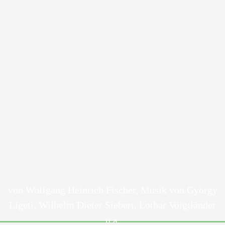
von Wolfgang Heinrich Fischer, Musik von György
Ligeti, Wilhelm Dieter Siebert, Lothar Voigtländer
u.a.